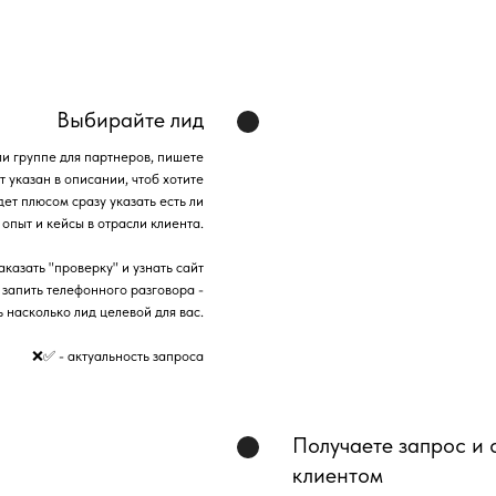
Выбирайте лид
ли группе для партнеров, пишете
 указан в описании, чтоб хотите
дет плюсом сразу указать есть ли
опыт и кейсы в отрасли клиента.
казать "проверку" и узнать сайт
 запить телефонного разговора -
 насколько лид целевой для вас.
❌✅ - актуальность запроса
Получаете запрос и 
клиентом