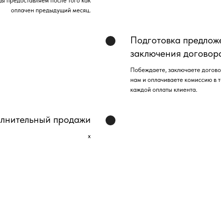
ды предоставляем после того как
оплачен предыдущий месяц.
Подготовка предлож
заключения договор
Побеждаете, заключаете догово
нам и оплачиваете комиссию в 
каждой оплаты клиента.
олнительный продажи
х