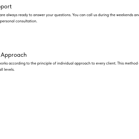
port
e always ready to answer your questions. You can call us during the weekends and 
a personal consultation.
l Approach
ks according to the principle of individual approach to every client. This method 
ll levels.