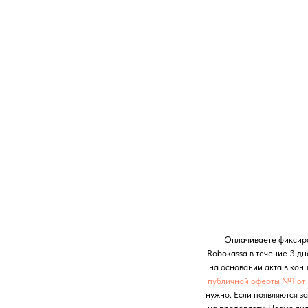
Оплачиваете фиксиро
Robokassa в течение 3 дн
на основании акта в кон
публичной оферты №1 от
нужно. Если появляются з