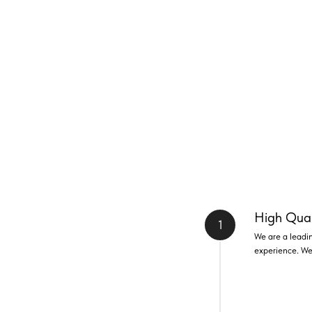
High Qual
We are a leadin
experience. We 