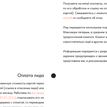
Получаете на email контакты, п
по его обработке и ссылку на о
картой). Связываетесь с клиент
случай
то сообщаете об этом.
Лид передается нескольким по
Максимум пятерым, в среднем тр
предпочтений клиента. Клиент 
самостоятельно ещё в другие к
Информация передается с разр
заранее предупрежден о звонке и
представили вас и рекомендова
Оплата лида
ванную стоимость картой через
ей (ссылка в описании лида) или
це месяца. Работаем по
договору
 01.03.2022
, подписывать его не
адержки с оплатой, то переводим