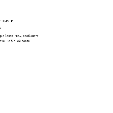
ения и
а
р с Заказчиком, сообщаете
течение 5 дней после