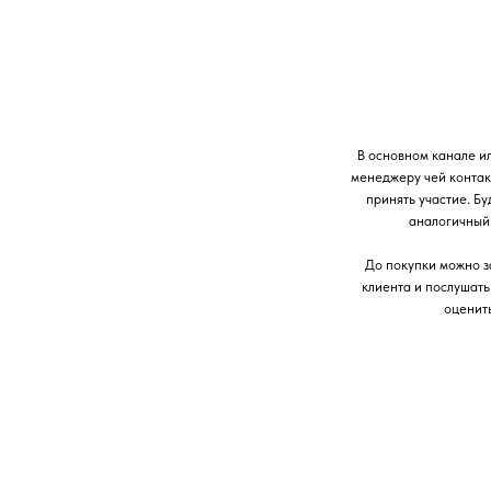
В основном канале и
менеджеру чей контакт
принять участие. Бу
аналогичный 
До покупки можно за
клиента и послушать
оценить