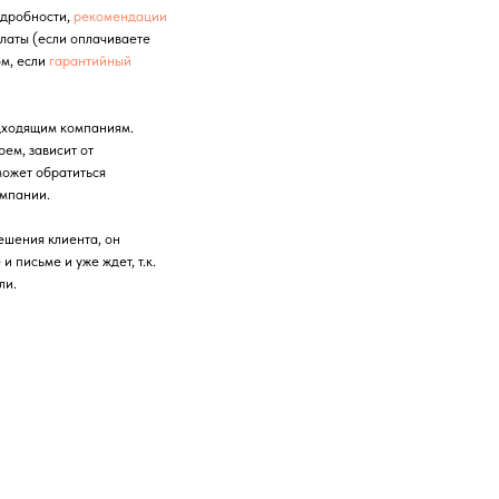
одробности,
рекомендации
платы (если оплачиваете
ом, если
гарантийный
дходящим компаниям.
ем, зависит от
может обратиться
омпании.
ешения клиента, он
 письме и уже ждет, т.к.
ли.