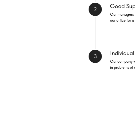
Good Sup
Our managers ar
our office for 
Individua
Our company wor
in problems of a