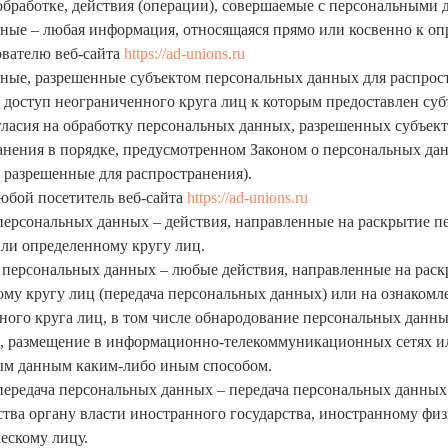
бработке, действия (операции), совершаемые с персональными 
нные – любая информация, относящаяся прямо или косвенно к о
вателю веб-сайта
https://ad-unions.ru
нные, разрешенные субъектом персональных данных для распрост
 доступ неограниченного круга лиц к которым предоставлен су
гласия на обработку персональных данных, разрешенных субъек
анения в порядке, предусмотренном Законом о персональных дан
 разрешенные для распространения).
любой посетитель веб-сайта
https://ad-unions.ru
 персональных данных – действия, направленные на раскрытие 
ли определенному кругу лиц.
е персональных данных – любые действия, направленные на рас
му кругу лиц (передача персональных данных) или на ознакомл
ого круга лиц, в том числе обнародование персональных данны
, размещение в информационно-телекоммуникационных сетях и
ым данным каким-либо иным способом.
 передача персональных данных – передача персональных данны
ства органу власти иностранного государства, иностранному фи
ескому лицу.