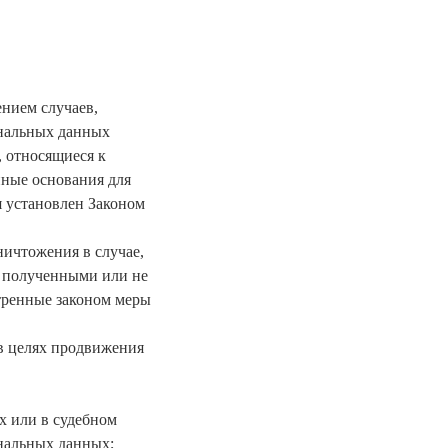
нием случаев,
ональных данных
, относящиеся к
нные основания для
 установлен Законом
ничтожения в случае,
о полученными или не
тренные законом меры
 в целях продвижения
х или в судебном
ональных данных;