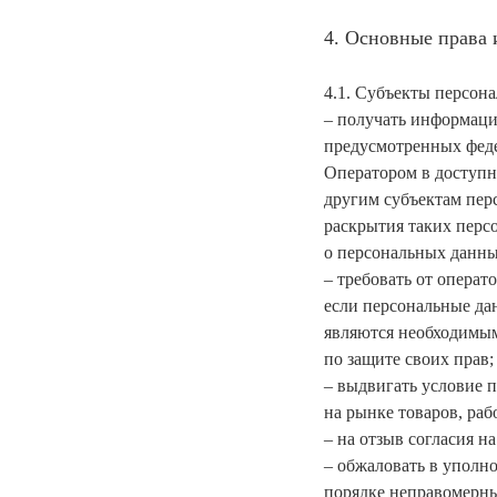
4. Основные права 
4.1. Субъекты персон
– получать информаци
предусмотренных феде
Оператором в доступн
другим субъектам пер
раскрытия таких перс
о персональных данны
– требовать от операт
если персональные да
являются необходимым
по защите своих прав;
– выдвигать условие 
на рынке товаров, рабо
– на отзыв согласия н
– обжаловать в уполн
порядке неправомерны