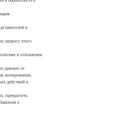
юся обработки его
ующим
едставителей в
о запросу этого
Политике в отношении
ых данных от
я, копирования,
ных действий в
ых, прекратить
 Законом о