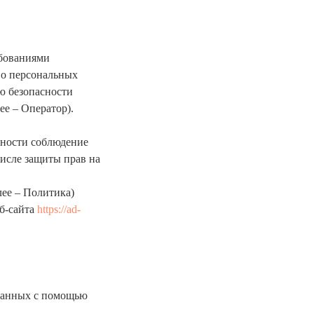
ебованиями
 о персональных
ю безопасности
е – Оператор).
ьности соблюдение
числе защиты прав на
лее – Политика)
еб-сайта
https://ad-
 данных с помощью