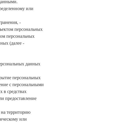
данными.
пределенному или
ранения, -
бъектом персональных
том персональных
ных (далее -
персональных данных
крытие персональных
ение с персональными
х в средствах
ли предоставление
х на территорию
зическому или