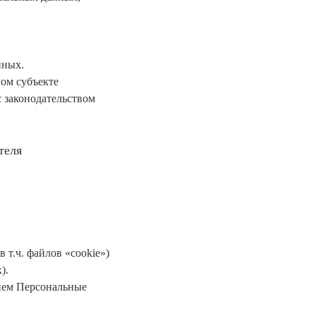
нных.
гом субъекте
с законодательством
теля
 т.ч. файлов «cookie»)
).
ием Персональные