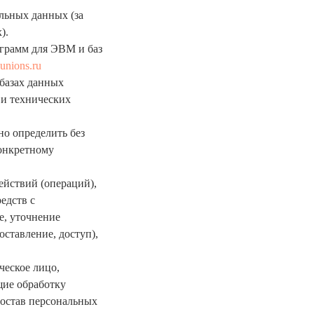
льных данных (за
).
ограмм для ЭВМ и баз
-unions.ru
базах данных
и технических
но определить без
онкретному
ействий (операций),
едств с
е, уточнение
оставление, доступ),
ческое лицо,
щие обработку
состав персональных